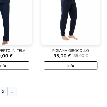
PERTO IN TELA
PIGIAMA GIROCOLLO
0,00
€
95,00
€
135,00
€
Il
Il
prezzo
prezzo
Info
Info
originale
attuale
era:
è:
135,00 €.
95,00 €.
2
→