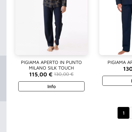
PIGIAMA APERTO IN PUNTO
PIGIAMA A
MILANO SILK TOUCH
13
115,00
€
130,00
€
Il
Il
prezzo
prezzo
Info
originale
attuale
era:
è:
130,00 €.
115,00 €.
1