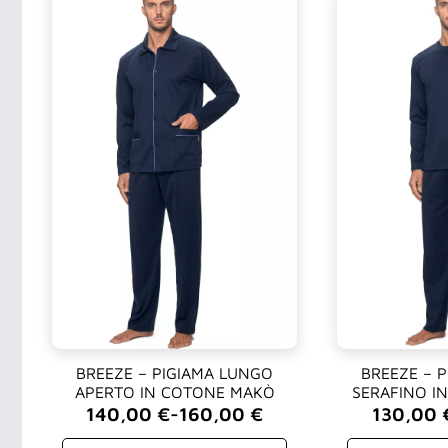
BREEZE – PIGIAMA LUNGO
BREEZE – 
APERTO IN COTONE MAKÒ
SERAFINO I
140,00
€
-
160,00
€
130,00
Fascia
Fascia
di
di