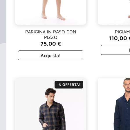
PARIGINA IN RASO CON
PIGIA
PIZZO
110,00
Fascia
75,00
€
di
prezzo:
Acquista!
da
110,00 
a
115,00 
IN OFFERTA!