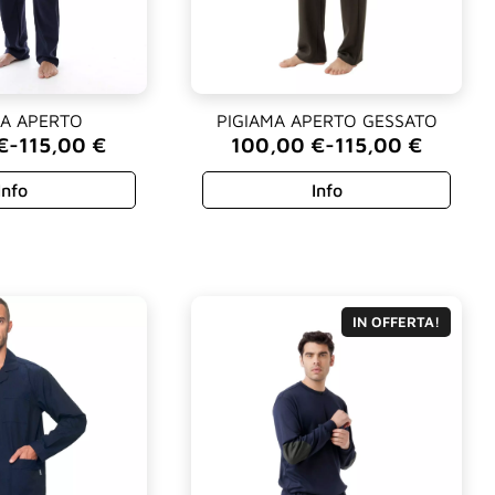
MA APERTO
PIGIAMA APERTO GESSATO
€
-
115,00
€
100,00
€
-
115,00
€
Fascia
di
Info
Info
prezzo:
da
€
100,00 €
a
€
115,00 €
IN OFFERTA!