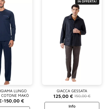
IN OFFERTA!
PIGIAMA LUNGO
GIACCA GESSATA
N COTONE MAKÒ
125,00
€
150,00
€
Il
Il
€
-
150,00
€
prezzo
prezzo
Info